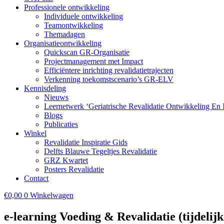
Professionele ontwikkeling
Individuele ontwikkeling
Teamontwikkeling
Themadagen
Organisatieontwikkeling
Quickscan GR-Organisatie
Projectmanagement met Impact
Efficiëntere inrichting revalidatietrajecten
Verkenning toekomstscenario’s GR-ELV
Kennisdeling
Nieuws
Leernetwerk ‘Geriatrische Revalidatie Ontwikkeling En
Blogs
Publicaties
Winkel
Revalidatie Inspiratie Gids
Delfts Blauwe Tegeltjes Revalidatie
GRZ Kwartet
Posters Revalidatie
Contact
€
0,00
0
Winkelwagen
e-learning Voeding & Revalidatie (tijdelijk