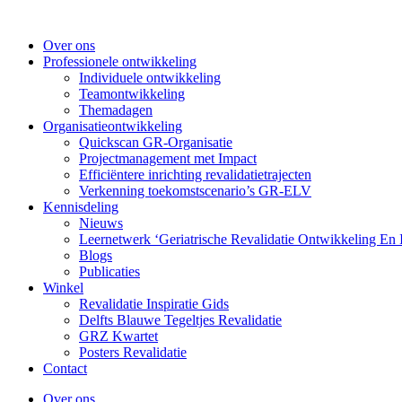
Ga
naar
Over ons
de
Professionele ontwikkeling
inhoud
Individuele ontwikkeling
Teamontwikkeling
Themadagen
Organisatieontwikkeling
Quickscan GR-Organisatie
Projectmanagement met Impact
Efficiëntere inrichting revalidatietrajecten
Verkenning toekomstscenario’s GR-ELV
Kennisdeling
Nieuws
Leernetwerk ‘Geriatrische Revalidatie Ontwikkeling En
Blogs
Publicaties
Winkel
Revalidatie Inspiratie Gids
Delfts Blauwe Tegeltjes Revalidatie
GRZ Kwartet
Posters Revalidatie
Contact
Over ons